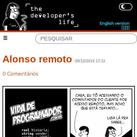
English version
🇺🇸
Alonso remoto
09/12/2014 17:11
0 Comentários