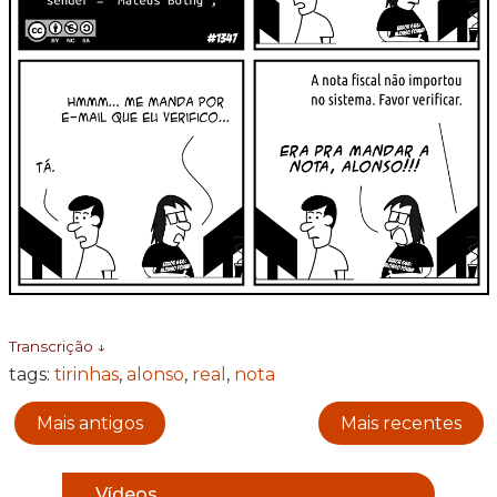
Transcrição ↓
tags:
tirinhas
,
alonso
,
real
,
nota
Mais antigos
Mais recentes
Vídeos