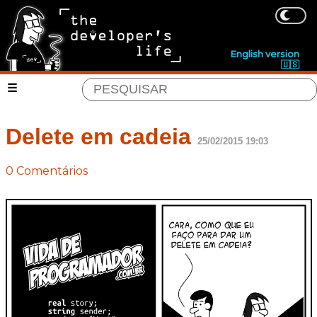
English version
🇺🇸
Delete em cadeia
25/02/2015 19:03
0 Comentários