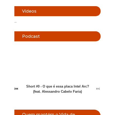
Vídeos
...
Podcast
Short #0 - O que é essa placa Intel Arc?
⏮
⏭
(feat. Alessandro Cabelo Faria)
Quem mantém o Vida de