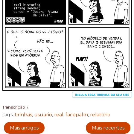
Transcrição ↓
tags:
tirinhas
,
usuario
,
real
,
facepalm
,
relatorio
Mais antigos
Mais recentes