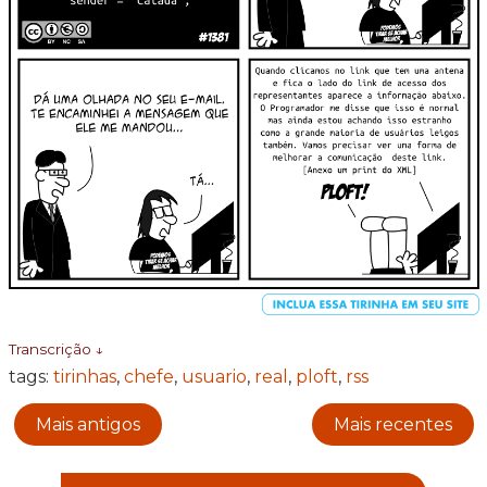
Transcrição ↓
tags:
tirinhas
,
chefe
,
usuario
,
real
,
ploft
,
rss
Mais antigos
Mais recentes