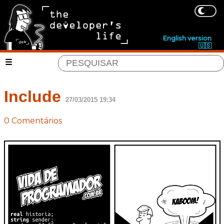
English version
🇺🇸
Include
27/03/2015 19:34
0 Comentários