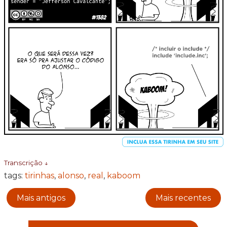
Transcrição ↓
tags:
tirinhas
,
alonso
,
real
,
kaboom
Mais antigos
Mais recentes