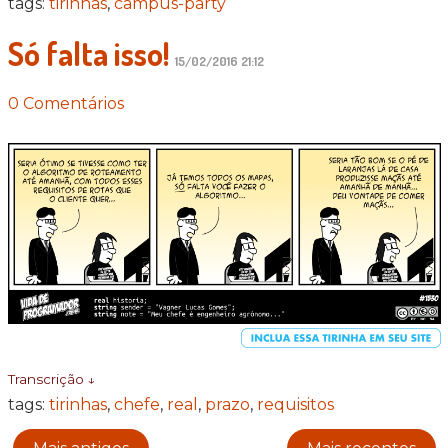
tags:
tirinhas
,
campus-party
Só falta isso!
15/02/2016 21:12
0 Comentários
Transcrição ↓
tags:
tirinhas
,
chefe
,
real
,
prazo
,
requisitos