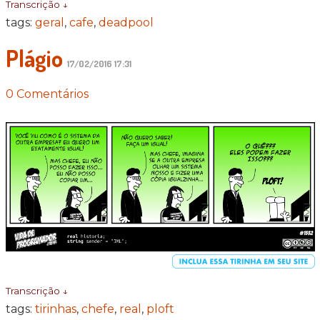
Transcrição ↓
tags:
geral
,
cafe
,
deadpool
Plágio
17/02/2016 17:31
0 Comentários
Transcrição ↓
tags:
tirinhas
,
chefe
,
real
,
ploft