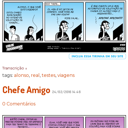
Transcrição ↓
tags:
alonso
,
real
,
testes
,
viagens
Chefe Amigo
24/02/2016 14:46
0 Comentários