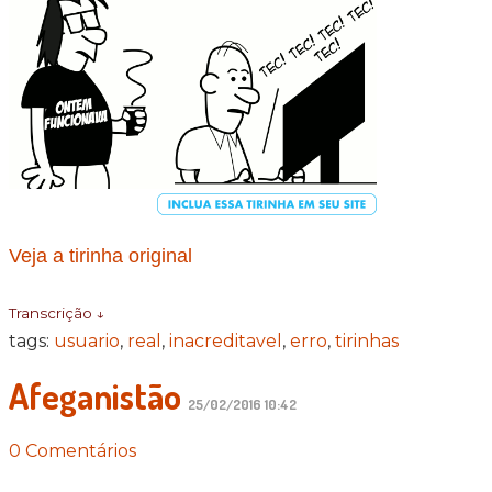
Veja a tirinha original
Transcrição ↓
tags:
usuario
,
real
,
inacreditavel
,
erro
,
tirinhas
Afeganistão
25/02/2016 10:42
0 Comentários