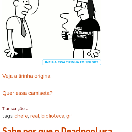
Veja a tirinha original
Quer essa camiseta?
Transcrição ↓
tags:
chefe
,
real
,
biblioteca
,
gif
Sabe por que o Deadpool usa