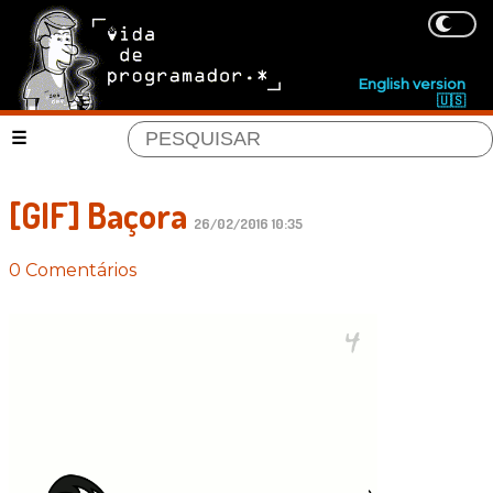
English version
🇺🇸
[GIF] Baçora
26/02/2016 10:35
0 Comentários