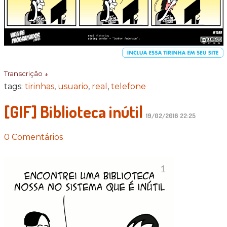
Transcrição ↓
tags:
tirinhas
,
usuario
,
real
,
telefone
[GIF] Biblioteca inútil
19/02/2016 22:25
0 Comentários