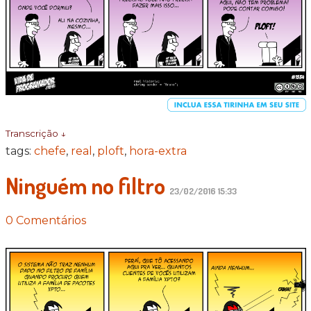
Transcrição ↓
tags:
chefe
,
real
,
ploft
,
hora-extra
Ninguém no filtro
23/02/2016 15:33
0 Comentários