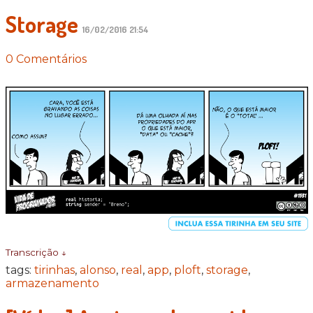
Storage
16/02/2016 21:54
0 Comentários
Transcrição ↓
tags:
tirinhas
,
alonso
,
real
,
app
,
ploft
,
storage
,
armazenamento