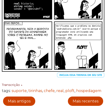
Transcrição ↓
tags:
suporte
,
tirinhas
,
chefe
,
real
,
ploft
,
hospedagem
Mais antigos
Mais recentes