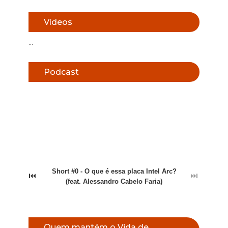
Vídeos
...
Podcast
Short #0 - O que é essa placa Intel Arc?
⏮
⏭
(feat. Alessandro Cabelo Faria)
Quem mantém o Vida de