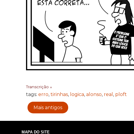
Transcrição ↓
tags:
erro
,
tirinhas
,
logica
,
alonso
,
real
,
ploft
Mais antigos
MAPA DO SITE