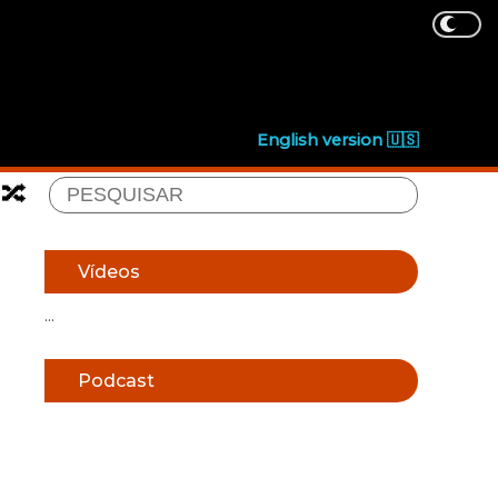
English version 🇺🇸
🔀
Vídeos
...
Podcast