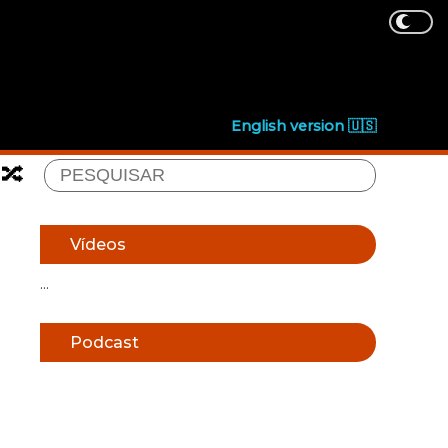
English version 🇺🇸
🔀
Vídeos
...
Podcast