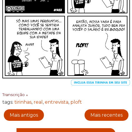
Transcrição ↓
tags:
tirinhas
,
real
,
entrevista
,
ploft
Mais antigos
Mais recentes