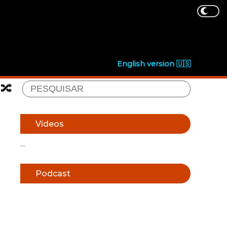
English version 🇺🇸
🔀
Vídeos
...
Podcast