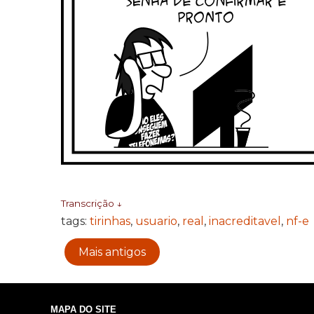
Transcrição ↓
tags:
tirinhas
,
usuario
,
real
,
inacreditavel
,
nf-e
Mais antigos
MAPA DO SITE