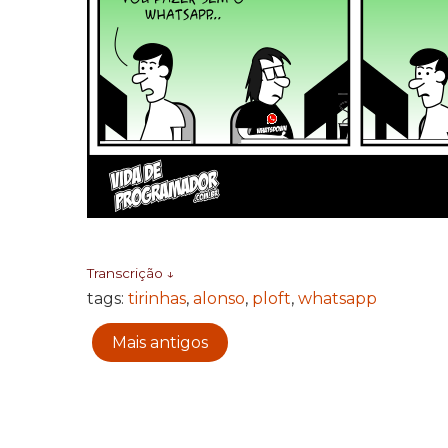
Transcrição ↓
tags:
tirinhas
,
alonso
,
ploft
,
whatsapp
Mais antigos