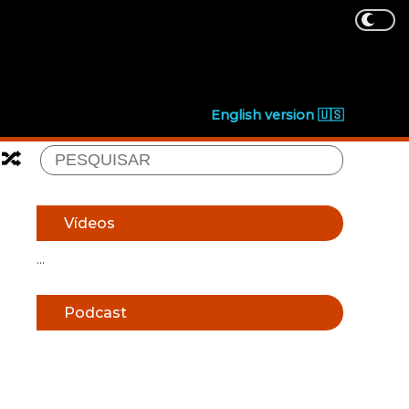
English version 🇺🇸
🔀
Vídeos
...
Podcast