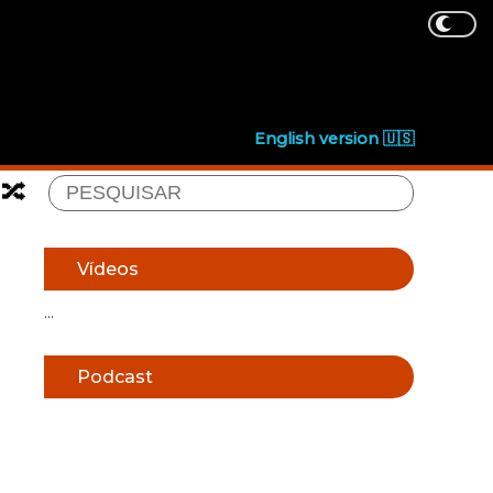
English version 🇺🇸
🔀
Vídeos
...
Podcast