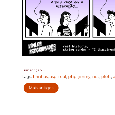
Transcrição ↓
tags:
tirinhas
,
asp
,
real
,
php
,
jimmy
,
net
,
ploft
,
Mais antigos