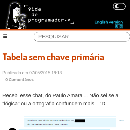
English version
🇺🇸
Tabela sem chave primária
Publicado em 07/05/2015 19:13
0 Comentários
Recebi esse chat, do Paulo Amaral... Não sei se a
"lógica" ou a ortografia confundem mais... :D