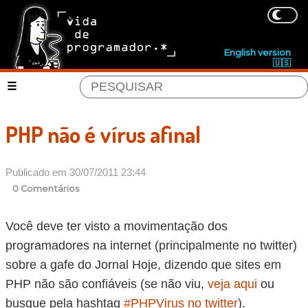
English version
🇺🇸
PHP não é vírus afinal
Publicado em 30/07/2011 23:44
0 Comentários
Você deve ter visto a movimentação dos
programadores na internet (principalmente no twitter)
sobre a gafe do Jornal Hoje, dizendo que sites em
PHP não são confiáveis (se não viu,
veja aqui
ou
busque pela hashtag
#PHPVirus no twitter
).