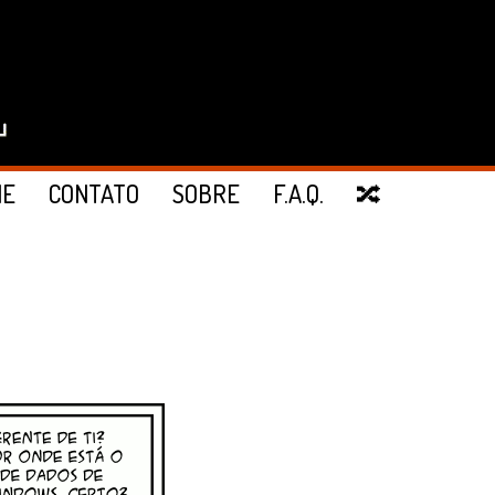
IE
CONTATO
SOBRE
F.A.Q.
🔀