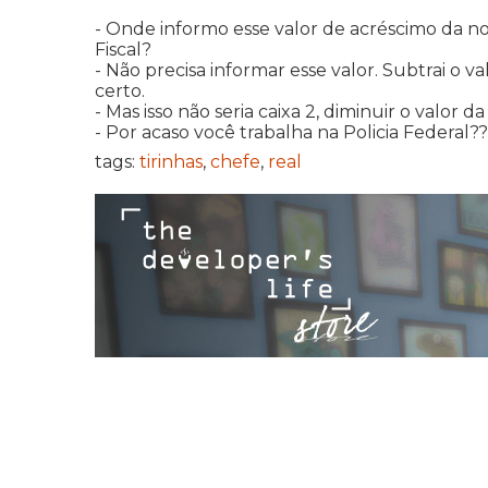
- Onde informo esse valor de acréscimo da nota
Fiscal?
- Não precisa informar esse valor. Subtrai o v
certo.
- Mas isso não seria caixa 2, diminuir o valor d
- Por acaso você trabalha na Policia Federal
tags:
tirinhas
,
chefe
,
real