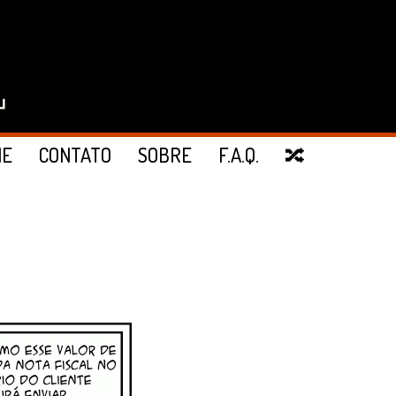
IE
CONTATO
SOBRE
F.A.Q.
🔀