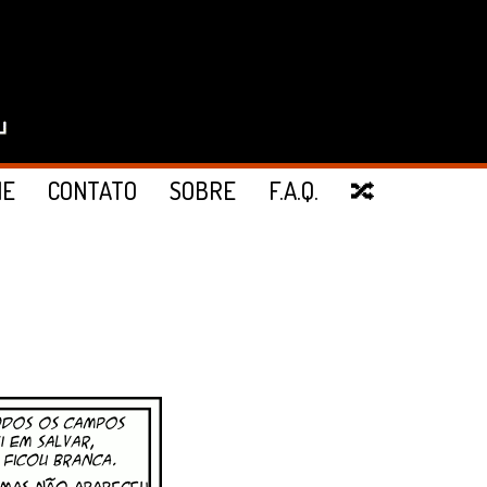
IE
CONTATO
SOBRE
F.A.Q.
🔀