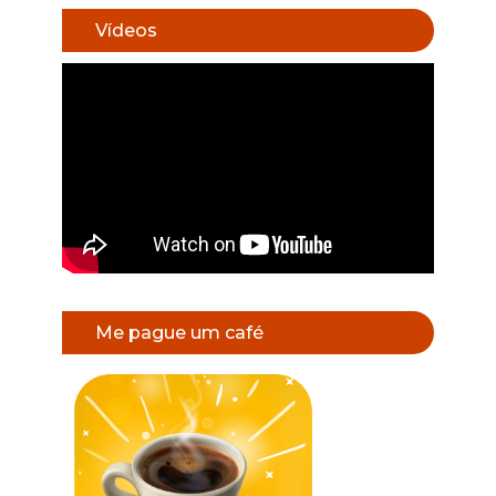
Vídeos
Me pague um café