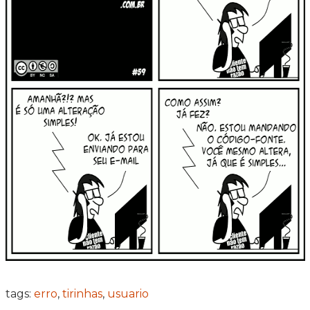
tags:
erro
,
tirinhas
,
usuario