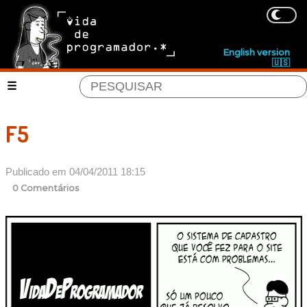
English version
🇺🇸
F5
Publicado em 04/04/2011 18:15
0 Comentários