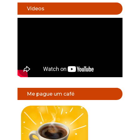
Vídeos
Me pague um café