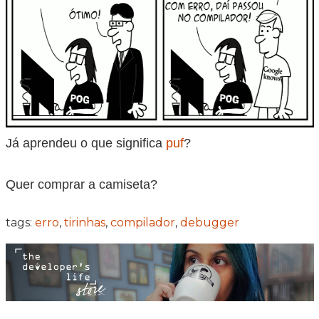
Já aprendeu o que significa
puf
?
Quer comprar a camiseta?
tags:
erro
,
tirinhas
,
compilador
,
debugger