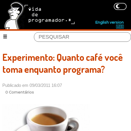
English version
🇺🇸
Experimento: Quanto café você
toma enquanto programa?
Publicado em 09/03/2011 16:07
0 Comentários